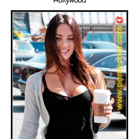
Hollywood
Ecuador y el mundo
Técnologia e Internet
Cine y farándula
Ayuda social
Comunidad
Deportes
Insólito
Moda
Salud
Galeria
Galeria fotográfica
Chicas Cool
Caricaturas Cool
Colegios