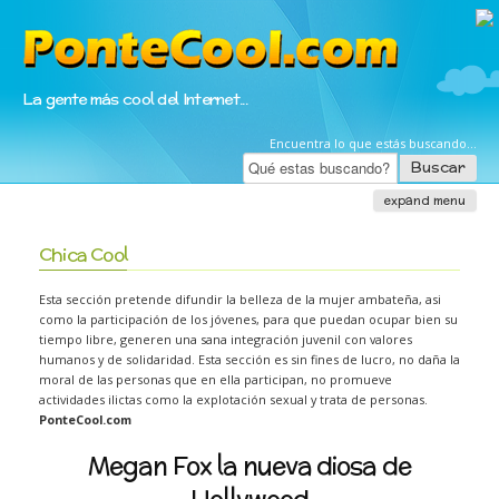
La gente más cool del Internet...
Encuentra lo que estás buscando...
Buscar
expand menu
Chica Cool
Inicio
Esta sección pretende difundir la belleza de la mujer ambateña, asi
Multimedia
como la participación de los jóvenes, para que puedan ocupar bien su
Top Ten Cool
tiempo libre, generen una sana integración juvenil con valores
humanos y de solidaridad. Esta sección es sin fines de lucro, no daña la
Videos Divertidos
moral de las personas que en ella participan, no promueve
actividades ilictas como la explotación sexual y trata de personas.
Videos Coberturas
PonteCool.com
Juegos Cool
Megan Fox la nueva diosa de
Noticias