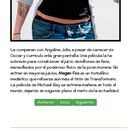
Ambato
Hispano América
Colegio Ambato
Colegio Bolivar
Colegio Guayaquil
La comparan con Angelina Jolie, a pesar de carecer de
Colegio Inmaculada
Oscar y currículo enla gran pantalla. Una película la ha
sobrado para condicionar el juicio de millones de fans,
Santo Domingo de Guzman
maravillados por el poderoso físico de la joven morena. Sin
Liceo Cevallos
entrar en mayores juicios,
Megan Fox
es un torbellino
mediático que refuerza aún más el tirón de Transformers.
Luis A. Martinez
La película de Michael Bay se estrena mañana en todo el
mundo, dejando en segundo plano el resto de la actualidad.
Colegio Indoamérica
Natalia Vaca
Anterior
Inicio
Siguiente
Quito
Manuela Cañizares
Alfonso Laso Bermeo